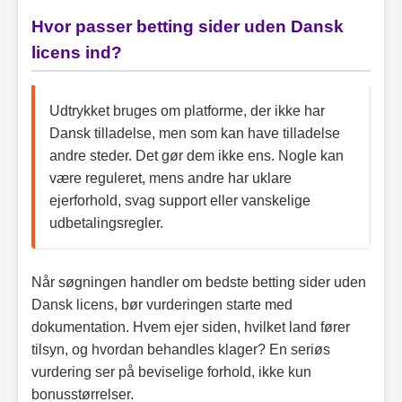
Hvor passer betting sider uden Dansk
licens ind?
Udtrykket bruges om platforme, der ikke har
Dansk tilladelse, men som kan have tilladelse
andre steder. Det gør dem ikke ens. Nogle kan
være reguleret, mens andre har uklare
ejerforhold, svag support eller vanskelige
udbetalingsregler.
Når søgningen handler om bedste betting sider uden
Dansk licens, bør vurderingen starte med
dokumentation. Hvem ejer siden, hvilket land fører
tilsyn, og hvordan behandles klager? En seriøs
vurdering ser på beviselige forhold, ikke kun
bonusstørrelser.