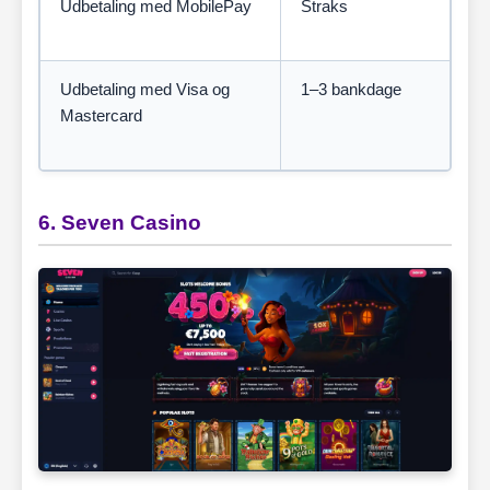
Udbetaling med MobilePay
Straks
Udbetaling med Visa og
1–3 bankdage
Mastercard
6. Seven Casino