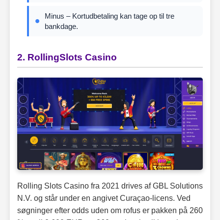
Minus – Kortudbetaling kan tage op til tre
bankdage.
2. RollingSlots Casino
Rolling Slots Casino fra 2021 drives af GBL Solutions
N.V. og står under en angivet Curaçao-licens. Ved
søgninger efter odds uden om rofus er pakken på 260