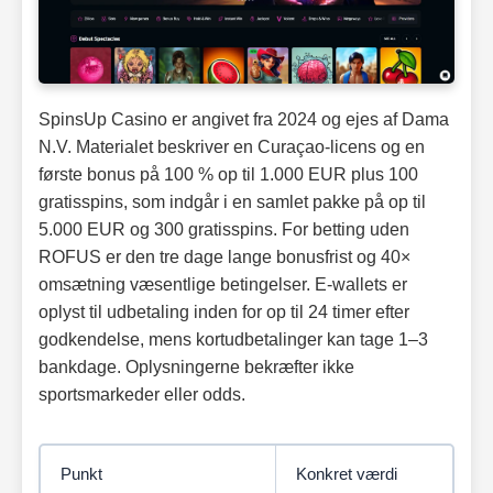
SpinsUp Casino er angivet fra 2024 og ejes af Dama
N.V. Materialet beskriver en Curaçao-licens og en
første bonus på 100 % op til 1.000 EUR plus 100
gratisspins, som indgår i en samlet pakke på op til
5.000 EUR og 300 gratisspins. For betting uden
ROFUS er den tre dage lange bonusfrist og 40×
omsætning væsentlige betingelser. E-wallets er
oplyst til udbetaling inden for op til 24 timer efter
godkendelse, mens kortudbetalinger kan tage 1–3
bankdage. Oplysningerne bekræfter ikke
sportsmarkeder eller odds.
Punkt
Konkret værdi