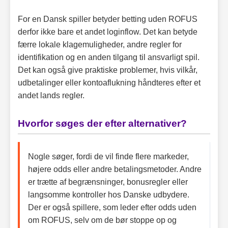
For en Dansk spiller betyder betting uden ROFUS
derfor ikke bare et andet loginflow. Det kan betyde
færre lokale klagemuligheder, andre regler for
identifikation og en anden tilgang til ansvarligt spil.
Det kan også give praktiske problemer, hvis vilkår,
udbetalinger eller kontoaflukning håndteres efter et
andet lands regler.
Hvorfor søges der efter alternativer?
Nogle søger, fordi de vil finde flere markeder,
højere odds eller andre betalingsmetoder. Andre
er trætte af begrænsninger, bonusregler eller
langsomme kontroller hos Danske udbydere.
Der er også spillere, som leder efter odds uden
om ROFUS, selv om de bør stoppe op og