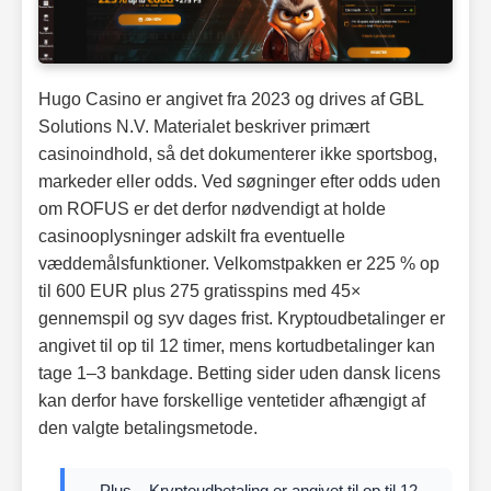
Hugo Casino er angivet fra 2023 og drives af GBL
Solutions N.V. Materialet beskriver primært
casinoindhold, så det dokumenterer ikke sportsbog,
markeder eller odds. Ved søgninger efter odds uden
om ROFUS er det derfor nødvendigt at holde
casinooplysninger adskilt fra eventuelle
væddemålsfunktioner. Velkomstpakken er 225 % op
til 600 EUR plus 275 gratisspins med 45×
gennemspil og syv dages frist. Kryptoudbetalinger er
angivet til op til 12 timer, mens kortudbetalinger kan
tage 1–3 bankdage. Betting sider uden dansk licens
kan derfor have forskellige ventetider afhængigt af
den valgte betalingsmetode.
Plus – Kryptoudbetaling er angivet til op til 12