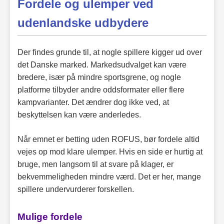
Fordele og ulemper ved
udenlandske udbydere
Der findes grunde til, at nogle spillere kigger ud over
det Danske marked. Markedsudvalget kan være
bredere, især på mindre sportsgrene, og nogle
platforme tilbyder andre oddsformater eller flere
kampvarianter. Det ændrer dog ikke ved, at
beskyttelsen kan være anderledes.
Når emnet er betting uden ROFUS, bør fordele altid
vejes op mod klare ulemper. Hvis en side er hurtig at
bruge, men langsom til at svare på klager, er
bekvemmeligheden mindre værd. Det er her, mange
spillere undervurderer forskellen.
Mulige fordele