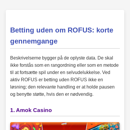
Betting uden om ROFUS: korte
gennemgange
Beskrivelserne bygger på de oplyste data. De skal
ikke forstås som en rangordning eller som en metode
til at fortsætte spil under en selvudelukkelse. Ved
aktiv ROFUS er betting uden ROFUS ikke en
løsning; den relevante handling er at holde pausen
og benytte støtte, hvis den er nødvendig.
1. Amok Casino