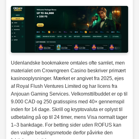
Udenlandske bookmakere omtales ofte samlet, men
materialet om Crowngreen Casino beskriver primært
kasinooplysninger. Mærket er angivet fra 2025, ejes
af Royal Flush Ventures Limited og har licens fra
Anjouan Gaming Services. Velkomsttilbuddet er op til
9.000 CAD og 250 gratisspins med 40× gennemspil
inden for 14 dage. Skrill og kryptovaluta er oplyst til
udbetaling på op til 24 timer, mens Visa normalt tager
1–3 bankdage. For betting sider uden ROFUS kan
den valgte betalingsmetode derfor påvirke den