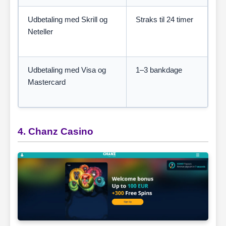
Udbetaling med Skrill og
Straks til 24 timer
Neteller
Udbetaling med Visa og
1–3 bankdage
Mastercard
4. Chanz Casino