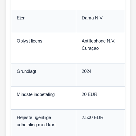
Ejer
Dama N.V.
Oplyst licens
Antillephone N.V.,
Curaçao
Grundlagt
2024
Mindste indbetaling
20 EUR
Højeste ugentlige
2.500 EUR
udbetaling med kort