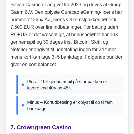
Seven Casino er angivet fra 2023 og drives af Group
Gaem B.V. Den oplyste Curaçao eGaming-licens har
nummeret 365/JAZ, mens velkomstpakken løber til
7.500 EUR over fire indbetalinger. For betting uden
ROFUS er det væsentligt, at bonusbeløbet har 10×
gennemspil og 30 dages frist. Bitcoin, Skrill og
Neteller er angivet til udbetaling inden for 24 timer,
mens kort kan tage 3–5 bankdage. Følgende punkter
giver en kort balance:
Plus – 10× gennemspil på startpakken er
lavere end 40× og 45×.
Minus – Kortudbetaling er oplyst til op til fem
bankdage.
7. Crowngreen Casino