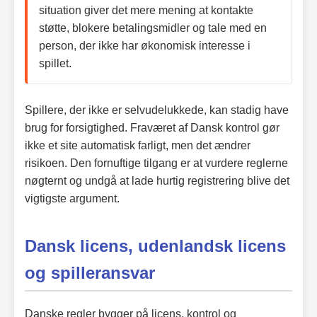
situation giver det mere mening at kontakte
støtte, blokere betalingsmidler og tale med en
person, der ikke har økonomisk interesse i
spillet.
Spillere, der ikke er selvudelukkede, kan stadig have
brug for forsigtighed. Fraværet af Dansk kontrol gør
ikke et site automatisk farligt, men det ændrer
risikoen. Den fornuftige tilgang er at vurdere reglerne
nøgternt og undgå at lade hurtig registrering blive det
vigtigste argument.
Dansk licens, udenlandsk licens
og spilleransvar
Danske regler bygger på licens, kontrol og